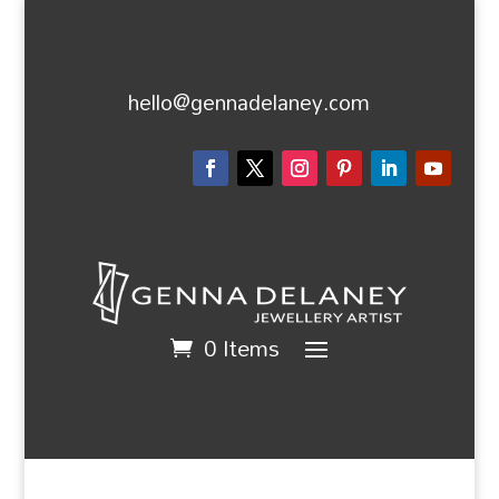
hello@gennadelaney.com
0 Items