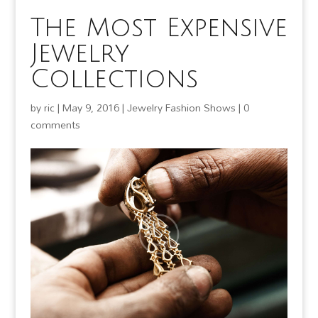
The Most Expensive
Jewelry
Collections
by
ric
|
May 9, 2016
|
Jewelry Fashion Shows
|
0
comments